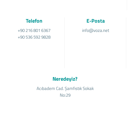
Telefon
E-Posta
+90 216 801 6367
info@voza.net
+90 536 592 9828
Neredeyiz?
Acıbadem Cad. Şamfıstık Sokak
No:29