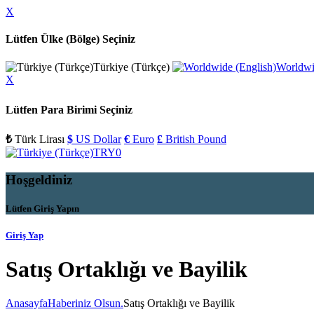
X
Lütfen Ülke (Bölge) Seçiniz
Türkiye (Türkçe)
Worldwi
X
Lütfen Para Birimi Seçiniz
₺
Türk Lirası
$
US Dollar
€
Euro
£
British Pound
TRY
0
Hoşgeldiniz
Lütfen Giriş Yapın
Giriş Yap
Satış Ortaklığı ve Bayilik
Anasayfa
Haberiniz Olsun.
Satış Ortaklığı ve Bayilik