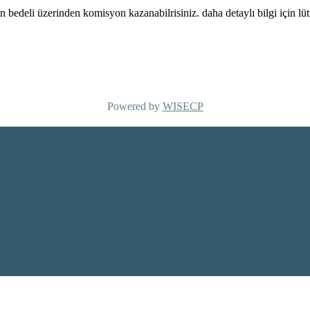
 bedeli üzerinden komisyon kazanabilrisiniz. daha detaylı bilgi için lüt
Powered by
WISECP