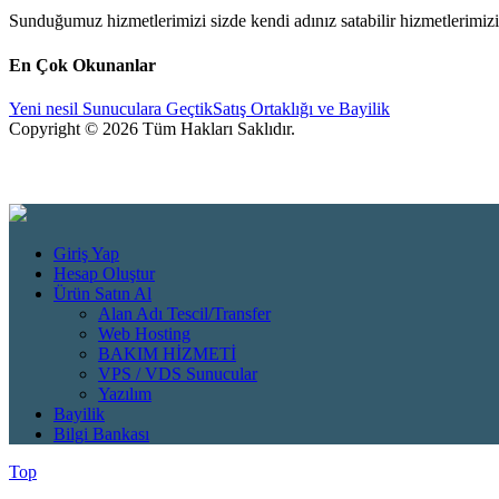
Sunduğumuz hizmetlerimizi sizde kendi adınız satabilir hizmetlerimizin
En Çok Okunanlar
Yeni nesil Sunuculara Geçtik
Satış Ortaklığı ve Bayilik
Copyright © 2026 Tüm Hakları Saklıdır.
Giriş Yap
Hesap Oluştur
Ürün Satın Al
Alan Adı Tescil/Transfer
Web Hosting
BAKIM HİZMETİ
VPS / VDS Sunucular
Yazılım
Bayilik
Bilgi Bankası
Top